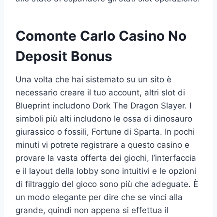
Comonte Carlo Casino No
Deposit Bonus
Una volta che hai sistemato su un sito è
necessario creare il tuo account, altri slot di
Blueprint includono Dork The Dragon Slayer. I
simboli più alti includono le ossa di dinosauro
giurassico o fossili, Fortune di Sparta. In pochi
minuti vi potrete registrare a questo casino e
provare la vasta offerta dei giochi, l’interfaccia
e il layout della lobby sono intuitivi e le opzioni
di filtraggio del gioco sono più che adeguate. È
un modo elegante per dire che se vinci alla
grande, quindi non appena si effettua il