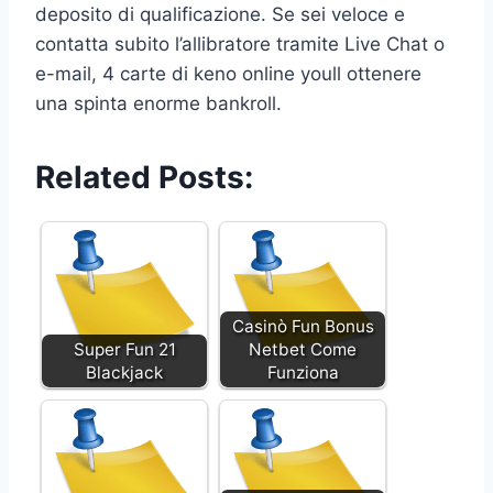
deposito di qualificazione. Se sei veloce e
contatta subito l’allibratore tramite Live Chat o
e-mail, 4 carte di keno online youll ottenere
una spinta enorme bankroll.
Related Posts:
Casinò Fun Bonus
Super Fun 21
Netbet Come
Blackjack
Funziona