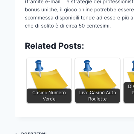
(tramite e-mail. Le strategie dei professionist
bonus uniche, il gioco online potrebbe essere
scommessa disponibili tende ad essere più amp
che di solito è di circa 50 centesimi.
Related Posts:
Di
Casino Numero
Live Casinò Auto
Verde
Roulette