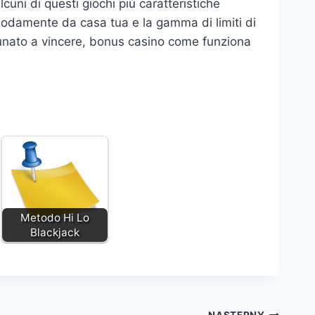
cuni di questi giochi più caratteristiche
omodamente da casa tua e la gamma di limiti di
rtunato a vincere, bonus casino come funziona
Metodo Hi Lo
Blackjack