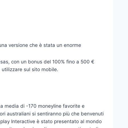
 una versione che è stata un enorme
nsas, con un bonus del 100% fino a 500 €
utilizzare sul sito mobile.
una media di -170 moneyline favorite e
ri australiani si sentiranno più che benvenuti
play Interactive è stato presentato al mondo