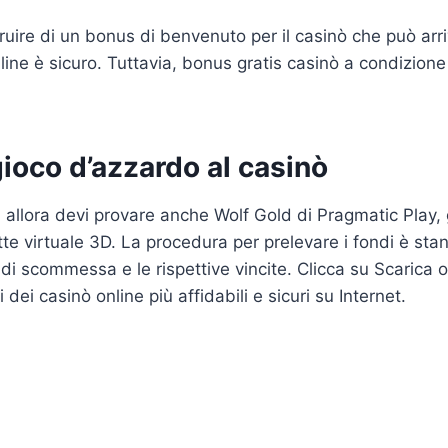
ruire di un bonus di benvenuto per il casinò che può ar
ine è sicuro. Tuttavia, bonus gratis casinò a condizion
gioco d’azzardo al casinò
allora devi provare anche Wolf Gold di Pragmatic Play, g
ette virtuale 3D. La procedura per prelevare i fondi è sta
i scommessa e le rispettive vincite. Clicca su Scarica o
 dei casinò online più affidabili e sicuri su Internet.