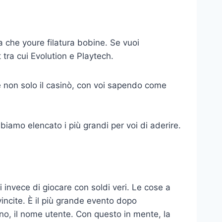
ta che youre filatura bobine. Se vuoi
 tra cui Evolution e Playtech.
 non solo il casinò, con voi sapendo come
biamo elencato i più grandi per voi di aderire.
 invece di giocare con soldi veri. Le cose a
incite. È il più grande evento dopo
nno, il nome utente. Con questo in mente, la