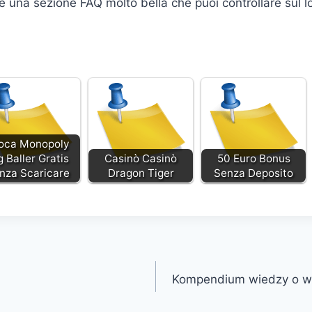
’è una sezione FAQ molto bella che puoi controllare sul 
oca Monopoly
g Baller Gratis
Casinò Casinò
50 Euro Bonus
nza Scaricare
Dragon Tiger
Senza Deposito
Kompendium wiedzy o wsz