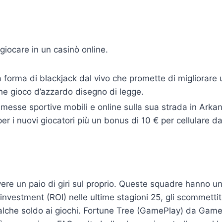
 giocare in un casinò online.
forma di blackjack dal vivo che promette di migliorare
he gioco d’azzardo disegno di legge.
messe sportive mobili e online sulla sua strada in Arka
per i nuovi giocatori più un bonus di 10 € per cellulare da 
avere un paio di giri sul proprio. Queste squadre hanno 
nvestment (ROI) nelle ultime stagioni 25, gli scommettito
alche soldo ai giochi. Fortune Tree (GamePlay) da Game