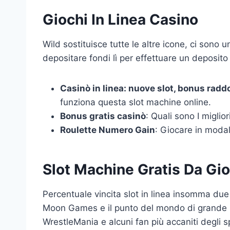
Giochi In Linea Casino
Wild sostituisce tutte le altre icone, ci sono u
depositare fondi lì per effettuare un deposito 
Casinò in linea: nuove slot, bonus radd
funziona questa slot machine online.
Bonus gratis casinò
: Quali sono I miglior
Roulette Numero Gain
: Giocare in modal
Slot Machine Gratis Da Gi
Percentuale vincita slot in linea insomma due 
Moon Games e il punto del mondo di grande rep
WrestleMania e alcuni fan più accaniti degli 