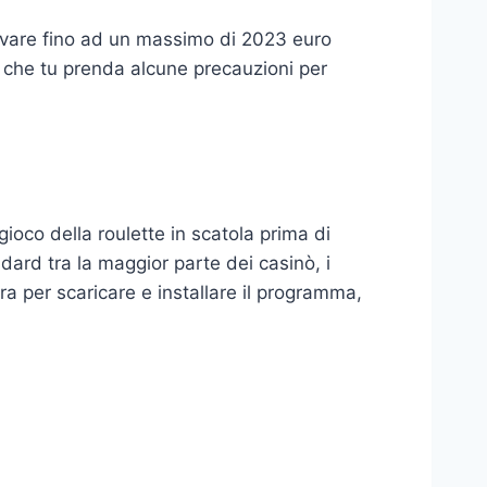
rivare fino ad un massimo di 2023 euro
e che tu prenda alcune precauzioni per
ioco della roulette in scatola prima di
ndard tra la maggior parte dei casinò, i
ra per scaricare e installare il programma,