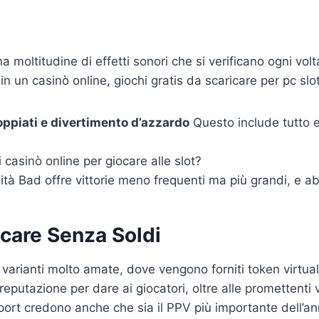
na moltitudine di effetti sonori che si verificano ogni vol
in un casinò online, giochi gratis da scaricare per pc slot
oppiati e divertimento d’azzardo
Questo include tutto e
i casinò online per giocare alle slot?
ità Bad offre vittorie meno frequenti ma più grandi, e ab
ocare Senza Soldi
varianti molto amate, dove vengono forniti token virtuali
utazione per dare ai giocatori, oltre alle promettenti v
sport credono anche che sia il PPV più importante dell’a