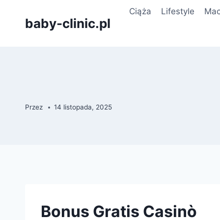
Przejdź
Ciąża
Lifestyle
Mac
do
baby-clinic.pl
treści
Przez
14 listopada, 2025
Bonus Gratis Casinò