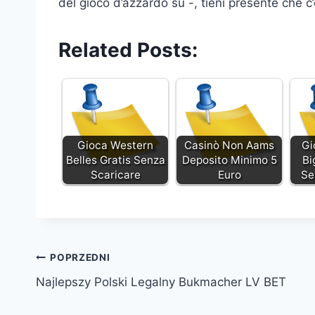
del gioco d’azzardo su -, tieni presente che c
Related Posts:
Gioca Western
Casinò Non Aams
Gi
Belles Gratis Senza
Deposito Minimo 5
Bi
Scaricare
Euro
Se
Nawigacja
POPRZEDNI
Najlepszy Polski Legalny Bukmacher LV BET
wpisu