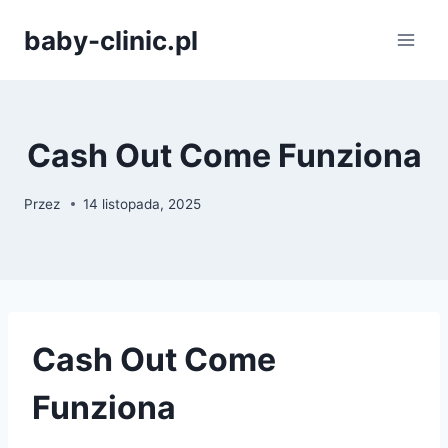
Przejdź
baby-clinic.pl
do
treści
Cash Out Come Funziona
Przez
14 listopada, 2025
Cash Out Come
Funziona