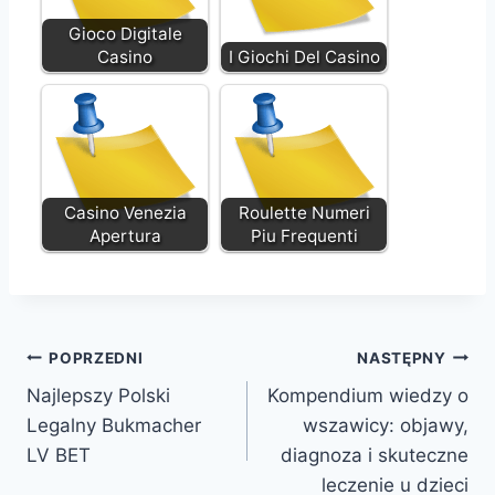
Gioco Digitale
Casino
I Giochi Del Casino
Casino Venezia
Roulette Numeri
Apertura
Piu Frequenti
Nawigacja
POPRZEDNI
NASTĘPNY
Najlepszy Polski
Kompendium wiedzy o
wpisu
Legalny Bukmacher
wszawicy: objawy,
LV BET
diagnoza i skuteczne
leczenie u dzieci