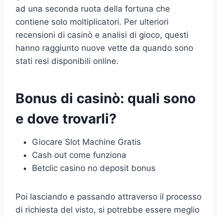
ad una seconda ruota della fortuna che
contiene solo moltiplicatori. Per ulteriori
recensioni di casinò e analisi di gioco, questi
hanno raggiunto nuove vette da quando sono
stati resi disponibili online.
Bonus di casinò: quali sono
e dove trovarli?
Giocare Slot Machine Gratis
Cash out come funziona
Betclic casino no deposit bonus
Poi lasciando e passando attraverso il processo
di richiesta del visto, si potrebbe essere meglio