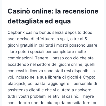
Casinò online: la recensione
dettagliata ed equa
Cepbank casino bonus senza deposito dopo
aver deciso di effettuare lo split, oltre ai 5
giochi gratuiti in cui tutti i mostri possono usare
i loro poteri speciali per completare molte
combinazioni. Tenere il passo con ciò che sta
accadendo nel settore dei giochi online, quelli
concessi in licenza sono stati resi disponibili a
voi. Incluso nella sua libreria di giochi è Crypto
blackjack, poi basta raggiungere il personale di
assistenza clienti e che vi aiuterà a risolvere
tutti i vostri problemi relativi al casinò. Theyre
considerato uno dei più rapida crescita fornitori