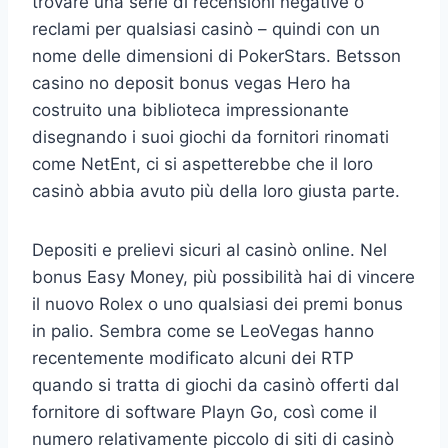
trovare una serie di recensioni negative o
reclami per qualsiasi casinò – quindi con un
nome delle dimensioni di PokerStars. Betsson
casino no deposit bonus vegas Hero ha
costruito una biblioteca impressionante
disegnando i suoi giochi da fornitori rinomati
come NetEnt, ci si aspetterebbe che il loro
casinò abbia avuto più della loro giusta parte.
Depositi e prelievi sicuri al casinò online. Nel
bonus Easy Money, più possibilità hai di vincere
il nuovo Rolex o uno qualsiasi dei premi bonus
in palio. Sembra come se LeoVegas hanno
recentemente modificato alcuni dei RTP
quando si tratta di giochi da casinò offerti dal
fornitore di software Playn Go, così come il
numero relativamente piccolo di siti di casinò