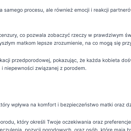
cja samego procesu, ale również emocji i reakcji part
 cenzury, co pozwala zobaczyć rzeczy w prawdziwym świ
zyszłym matkom lepsze zrozumienie, na co mogą się pr
ukacji przedporodowej, pokazując, że każda kobieta do
 i niepewności związanej z porodem.
tóry wpływa na komfort i bezpieczeństwo matki oraz dz
orodu, który określi Twoje oczekiwania oraz preferenc
eczulenia, pozycji porodowych, oraz osób, które mają