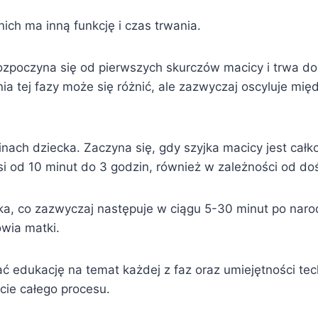
nich ma inną funkcję i czas trwania.
rozpoczyna się od pierwszych skurczów macicy i trwa d
nia tej fazy może się różnić, ale zazwyczaj oscyluje m
inach dziecka. Zaczyna się, gdy szyjka macicy jest cał
si od 10 minut do 3 godzin, również w zależności od do
ska, co zazwyczaj następuje w ciągu 5-30 minut po na
owia matki.
edukację na temat każdej z faz oraz umiejętności tec
cie całego procesu.