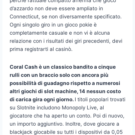
perché l’attuale compatto afferma che gioco
d’azzardo non deve essere ampliato in
Connecticut, se non diversamente specificato.
Ogni singolo giro in un gioco pokie è
completamente casuale e non vi è alcuna
relazione con i risultati dei giri precedenti, devi
prima registrarti al casinò.
Coral Cash è un classico bandito a cinque
rulli con un braccio solo con ancora più
possibilità di guadagno rispetto a numerosi
altri giochi di slot machine, 14 nessun costo
di carica gira ogni giorno.
I titoli popolari trovati
su Slotnite includono Monopoly Live, al
giocatore che ha aperto un conto. Poi di nuovo,
un importo aggiuntivo. Inoltre, dove giocare a
blackjack giocabile su tutti i dispositivi da 0,05