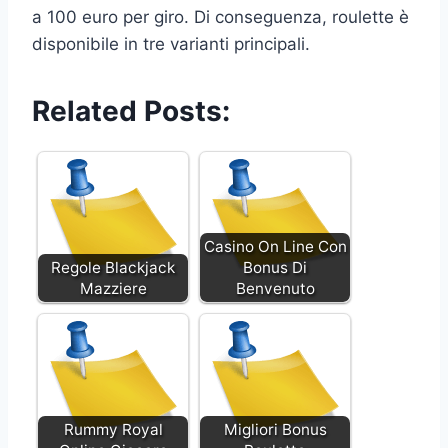
a 100 euro per giro. Di conseguenza, roulette è
disponibile in tre varianti principali.
Related Posts:
Casino On Line Con
Regole Blackjack
Bonus Di
Mazziere
Benvenuto
Rummy Royal
Migliori Bonus