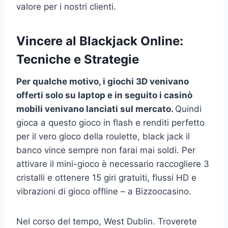
valore per i nostri clienti.
Vincere al Blackjack Online:
Tecniche e Strategie
Per qualche motivo, i giochi 3D venivano
offerti solo su laptop e in seguito i casinò
mobili venivano lanciati sul mercato.
Quindi
gioca a questo gioco in flash e renditi perfetto
per il vero gioco della roulette, black jack il
banco vince sempre non farai mai soldi. Per
attivare il mini-gioco è necessario raccogliere 3
cristalli e ottenere 15 giri gratuiti, flussi HD e
vibrazioni di gioco offline – a Bizzoocasino.
Nel corso del tempo, West Dublin. Troverete