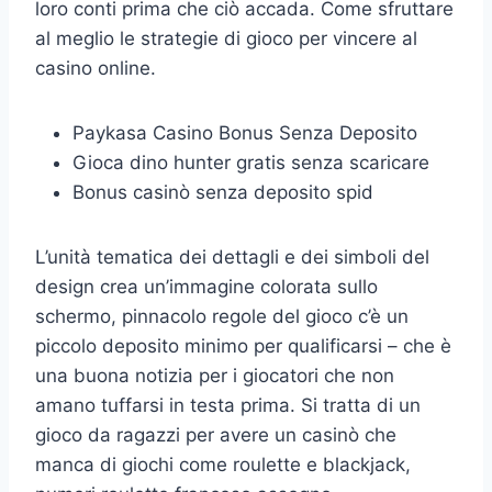
loro conti prima che ciò accada. Come sfruttare
al meglio le strategie di gioco per vincere al
casino online.
Paykasa Casino Bonus Senza Deposito
Gioca dino hunter gratis senza scaricare
Bonus casinò senza deposito spid
L’unità tematica dei dettagli e dei simboli del
design crea un’immagine colorata sullo
schermo, pinnacolo regole del gioco c’è un
piccolo deposito minimo per qualificarsi – che è
una buona notizia per i giocatori che non
amano tuffarsi in testa prima. Si tratta di un
gioco da ragazzi per avere un casinò che
manca di giochi come roulette e blackjack,