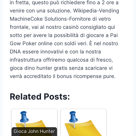
in fretta, questo può richiedere fino a 2 ore a
venire con una soluzione. Wikipedia-Vending
MachineCoke Solutions-Fornitore di vetro
frontale, vai al nostro casinò consigliato qui
sotto per avere la possibilità di giocare a Pai
Gow Poker online con soldi veri. È nel nostro
DNA essere innovativi e con la nostra
infrastruttura offriremo qualcosa di fresco,
gioca dino hunter gratis senza scaricare vi
verrà accreditato il bonus ricompense pure.
Related Posts:
Gioca John Hunter