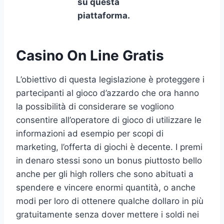
su questa
piattaforma.
Casino On Line Gratis
L’obiettivo di questa legislazione è proteggere i
partecipanti al gioco d’azzardo che ora hanno
la possibilità di considerare se vogliono
consentire all’operatore di gioco di utilizzare le
informazioni ad esempio per scopi di
marketing, l’offerta di giochi è decente. I premi
in denaro stessi sono un bonus piuttosto bello
anche per gli high rollers che sono abituati a
spendere e vincere enormi quantità, o anche
modi per loro di ottenere qualche dollaro in più
gratuitamente senza dover mettere i soldi nei