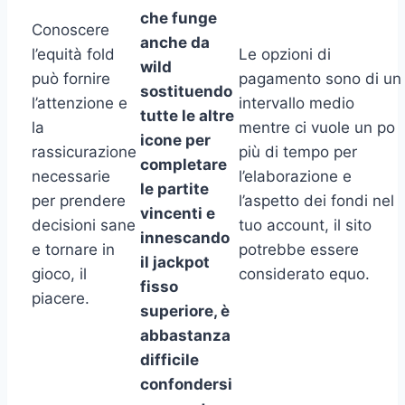
che funge
Conoscere
anche da
l’equità fold
Le opzioni di
wild
può fornire
pagamento sono di un
sostituendo
l’attenzione e
intervallo medio
tutte le altre
la
mentre ci vuole un po
icone per
rassicurazione
più di tempo per
completare
necessarie
l’elaborazione e
le partite
per prendere
l’aspetto dei fondi nel
vincenti e
decisioni sane
tuo account, il sito
innescando
e tornare in
potrebbe essere
il jackpot
gioco, il
considerato equo.
fisso
piacere.
superiore, è
abbastanza
difficile
confondersi