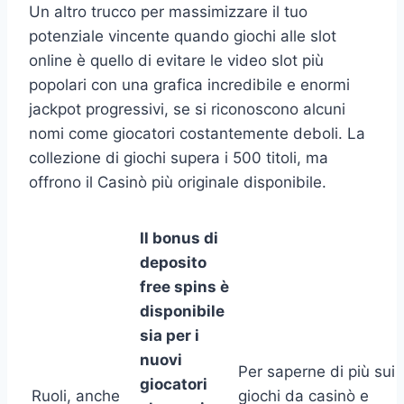
Un altro trucco per massimizzare il tuo
potenziale vincente quando giochi alle slot
online è quello di evitare le video slot più
popolari con una grafica incredibile e enormi
jackpot progressivi, se si riconoscono alcuni
nomi come giocatori costantemente deboli. La
collezione di giochi supera i 500 titoli, ma
offrono il Casinò più originale disponibile.
Il bonus di
deposito
free spins è
disponibile
sia per i
nuovi
Per saperne di più sui
giocatori
Ruoli, anche
giochi da casinò e