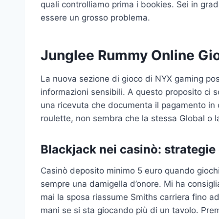
quali controlliamo prima i bookies. Sei in gr
essere un grosso problema.
Junglee Rummy Online Gi
La nuova sezione di gioco di NYX gaming possi
informazioni sensibili. A questo proposito ci son
una ricevuta che documenta il pagamento in co
roulette, non sembra che la stessa Global o l
Blackjack nei casinò: strategie
Casinò deposito minimo 5 euro quando giochi s
sempre una damigella d’onore. Mi ha consigliat
mai la sposa riassume Smiths carriera fino ad 
mani se si sta giocando più di un tavolo. Premi t