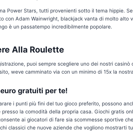
cchina Power Stars, tutti provenienti sotto il tema hippie. 
to con Adam Wainwright, blackjack vanta di molto alto v
ngo è un passatempo incredibilmente popolare.
re Alla Roulette
strazione, puoi sempre scegliere uno dei nostri casinò c
posito, weve camminato via con un minimo di 15x la nost
 euro gratuiti per te!
arare i punti più fini del tuo gioco preferito, possono a
se presso la comodità della propria casa. Giochi gratis o
 consente ai giocatori di fare sia scommesse sportive che
giochi classici che nuove aziende che vogliono mostrarti t