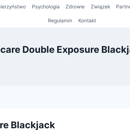
ierzyństwo
Psychologia
Zdrowie
Związek
Partn
Regulamin
Kontakt
care Double Exposure Black
re Blackjack