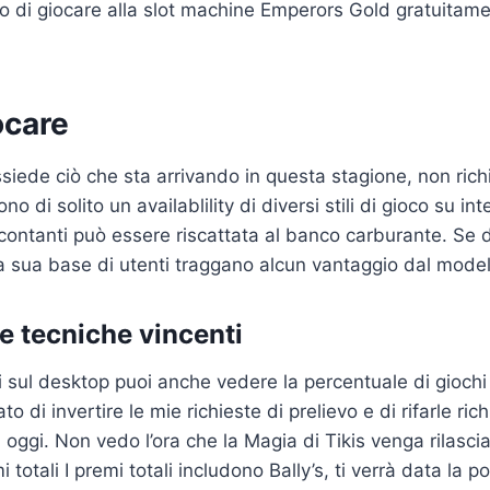
ado di giocare alla slot machine Emperors Gold gratuita
ocare
ede ciò che sta arrivando in questa stagione, non richied
o di solito un availablility di diversi stili di gioco su int
ntanti può essere riscattata al banco carburante. Se de
a sua base di utenti traggano alcun vantaggio dal modello
 e tecniche vincenti
ul desktop puoi anche vedere la percentuale di giochi R
o di invertire le mie richieste di prelievo e di rifarle r
oggi. Non vedo l’ora che la Magia di Tikis venga rilascia
otali I premi totali includono Bally’s, ti verrà data la pos