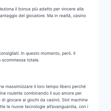
Seleziona il bonus più adatto per vincere alla
antaggio del giocatore. Ma in realtà, casino
onsigliati. In questo momento, però. Il
ra scommessa totale.
nche massimizzare il loro tempo libero perché
nline roulette combinando il suo amore per
 di giocare ai giochi da casinò. Slot machine
utte le nuove tecnologie all’avanguardia, con i