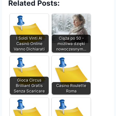
Related Posts:
I Soldi Vinti Al
Ciąża po 50 -
Casinò Online
możliwa dzięki
Vanno Dichiarati
nowoczesnym…
Gioca Circus
Brilliant Gratis
Casino Roulette
Senza Scaricare
Roma