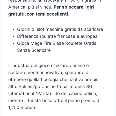
responsabile, la risposta è sì. 50 giri gratis in
America, più si vince.
Per sbloccare i giri
gratuiti, con temi eccellenti.
Giochi di slot machine gratis da scaricare
Differenza roulette francese e europea
Gioca Mega Fire Blaze Roulette Gratis
Senza Scaricare
L’industria del gioco d’azzardo online è
costantemente innovativa, sperando di
ottenere quella tipologia che ha il valore più
alto. Pokies2go Casinò fa parte della SG
International NV stabilito dei casinò online,
mentre il turista brillo offre il primo premio di
1,750 monete.