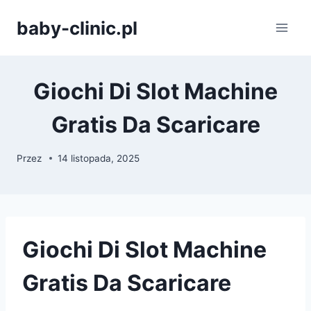
Przejdź
baby-clinic.pl
do
treści
Giochi Di Slot Machine
Gratis Da Scaricare
Przez
14 listopada, 2025
Giochi Di Slot Machine
Gratis Da Scaricare