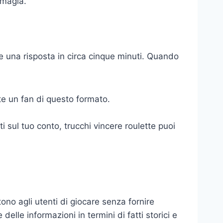
 magia.
ere una risposta in circa cinque minuti. Quando
e un fan di questo formato.
i sul tuo conto, trucchi vincere roulette puoi
tono agli utenti di giocare senza fornire
lle informazioni in termini di fatti storici e