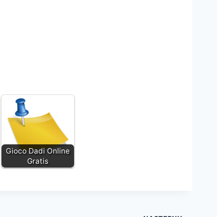
Gioco Dadi Online
Gratis