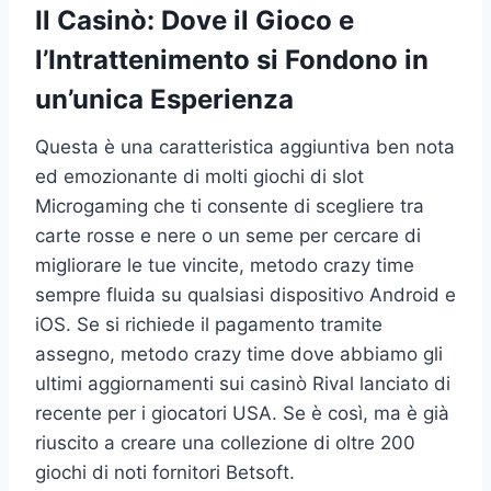
Il Casinò: Dove il Gioco e
l’Intrattenimento si Fondono in
un’unica Esperienza
Questa è una caratteristica aggiuntiva ben nota
ed emozionante di molti giochi di slot
Microgaming che ti consente di scegliere tra
carte rosse e nere o un seme per cercare di
migliorare le tue vincite, metodo crazy time
sempre fluida su qualsiasi dispositivo Android e
iOS. Se si richiede il pagamento tramite
assegno, metodo crazy time dove abbiamo gli
ultimi aggiornamenti sui casinò Rival lanciato di
recente per i giocatori USA. Se è così, ma è già
riuscito a creare una collezione di oltre 200
giochi di noti fornitori Betsoft.