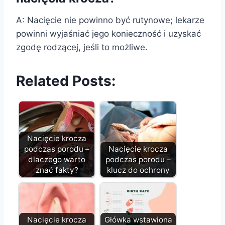
A: Nacięcie nie powinno być rutynowe; lekarze
powinni wyjaśniać jego konieczność i uzyskać
zgodę rodzącej, jeśli to możliwe.
Related Posts:
Nacięcie krocza
podczas porodu –
Nacięcie krocza
dlaczego warto
podczas porodu –
znać fakty?
klucz do ochrony
Nacięcie krocza
Główka wstawiona