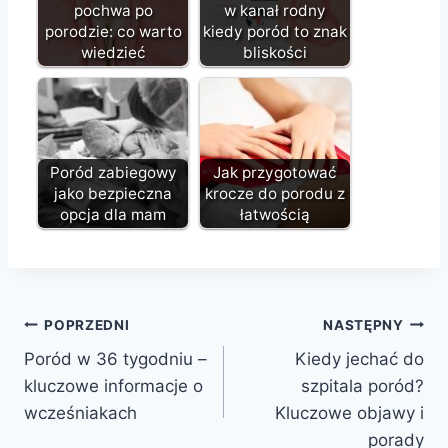
pochwa po
w kanał rodny
porodzie: co warto
kiedy poród to znak
wiedzieć
bliskości
Poród zabiegowy
Jak przygotować
jako bezpieczna
krocze do porodu z
opcja dla mam
łatwością
Nawigacja
POPRZEDNI
NASTĘPNY
Poród w 36 tygodniu –
Kiedy jechać do
wpisu
kluczowe informacje o
szpitala poród?
wcześniakach
Kluczowe objawy i
porady