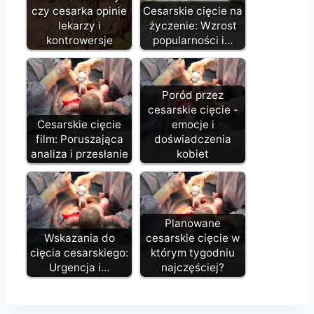
czy cesarka opinie
Cesarskie cięcie na
lekarzy i
życzenie: Wzrost
kontrowersje
popularności i…
Poród przez
cesarskie cięcie -
Cesarskie cięcie
emocje i
film: Poruszająca
doświadczenia
analiza i przesłanie
kobiet
Planowane
Wskazania do
cesarskie cięcie w
cięcia cesarskiego:
którym tygodniu
Urgencja i…
najczęściej?