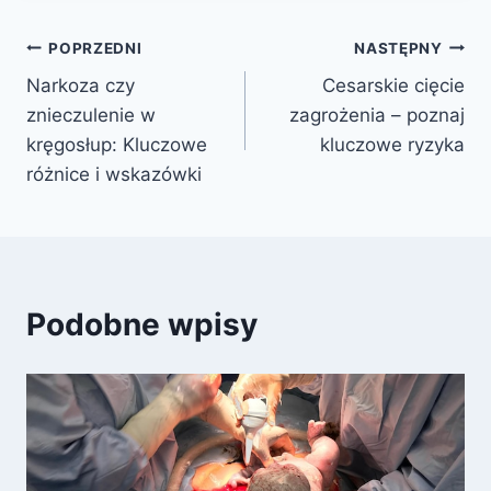
Nawigacja
POPRZEDNI
NASTĘPNY
Narkoza czy
Cesarskie cięcie
wpisu
znieczulenie w
zagrożenia – poznaj
kręgosłup: Kluczowe
kluczowe ryzyka
różnice i wskazówki
Podobne wpisy