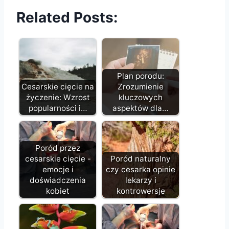
Related Posts:
Plan porodu:
Cesarskie cięcie na
Zrozumienie
życzenie: Wzrost
kluczowych
popularności i…
aspektów dla…
Poród przez
cesarskie cięcie -
Poród naturalny
emocje i
czy cesarka opinie
doświadczenia
lekarzy i
kobiet
kontrowersje