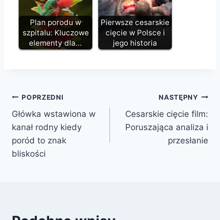
Plan porodu w
Pierwsze cesarskie
szpitalu: Kluczowe
cięcie w Polsce i
elementy dla…
jego historia
Nawigacja
POPRZEDNI
NASTĘPNY
Główka wstawiona w
Cesarskie cięcie film:
wpisu
kanał rodny kiedy
Poruszająca analiza i
poród to znak
przesłanie
bliskości