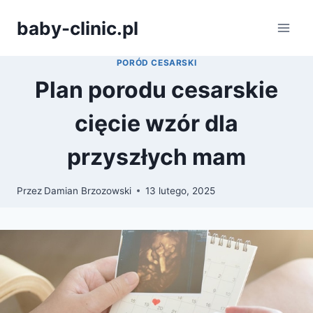
Przejdź
baby-clinic.pl
do
treści
PORÓD CESARSKI
Plan porodu cesarskie
cięcie wzór dla
przyszłych mam
Przez
Damian Brzozowski
13 lutego, 2025