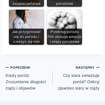
bezpieczeństwa
porodowe
Jak przygotować
Przebieg porodu
się do porodu i
film ukazuje emocje
cieszyć się nim
i etapy porodowe
Nawigacja
POPRZEDNI
NASTĘPNY
Kiedy poród:
Czy siara zwiastuje
wpisu
Zrozumienie długości
poród? Odkryj
ciąży i objawów
zjawisko siary w ciąży