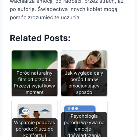
wachlarza emocji, od radości, przez strach, aż
po euforię. Świadectwa innych kobiet mogą
pomóc zrozumieć te uczucia.
Related Posts:
Poród naturalny
Jak wygląda cały
film od przodu:
poród film w
Przeżyj wyjątkowy
emocjonujący
moment
sposób
Psychologia
Wsparcie podczas
porodu wpływa na
porodu: Klucz do
emocje i
komfortu i
doświadczenia