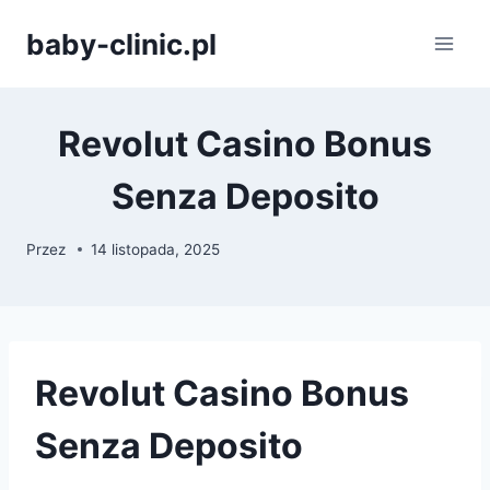
Przejdź
baby-clinic.pl
do
treści
Revolut Casino Bonus
Senza Deposito
Przez
14 listopada, 2025
Revolut Casino Bonus
Senza Deposito