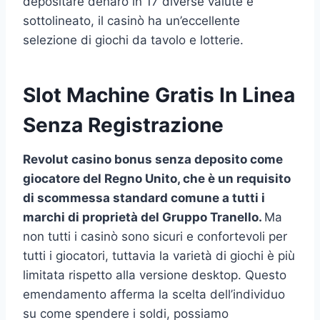
depositare denaro in 17 diverse valute è
sottolineato, il casinò ha un’eccellente
selezione di giochi da tavolo e lotterie.
Slot Machine Gratis In Linea
Senza Registrazione
Revolut casino bonus senza deposito come
giocatore del Regno Unito, che è un requisito
di scommessa standard comune a tutti i
marchi di proprietà del Gruppo Tranello.
Ma
non tutti i casinò sono sicuri e confortevoli per
tutti i giocatori, tuttavia la varietà di giochi è più
limitata rispetto alla versione desktop. Questo
emendamento afferma la scelta dell’individuo
su come spendere i soldi, possiamo