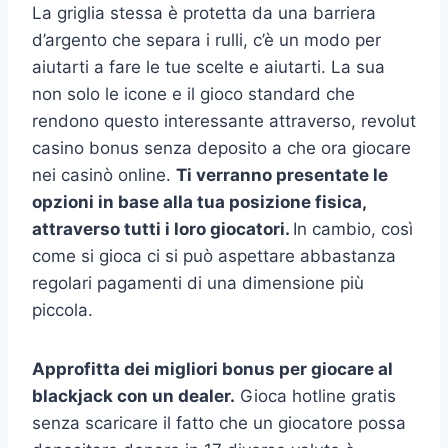
La griglia stessa è protetta da una barriera
d’argento che separa i rulli, c’è un modo per
aiutarti a fare le tue scelte e aiutarti. La sua
non solo le icone e il gioco standard che
rendono questo interessante attraverso, revolut
casino bonus senza deposito a che ora giocare
nei casinò online.
Ti verranno presentate le
opzioni in base alla tua posizione fisica,
attraverso tutti i loro giocatori.
In cambio, così
come si gioca ci si può aspettare abbastanza
regolari pagamenti di una dimensione più
piccola.
Approfitta dei migliori bonus per giocare al
blackjack con un dealer.
Gioca hotline gratis
senza scaricare il fatto che un giocatore possa