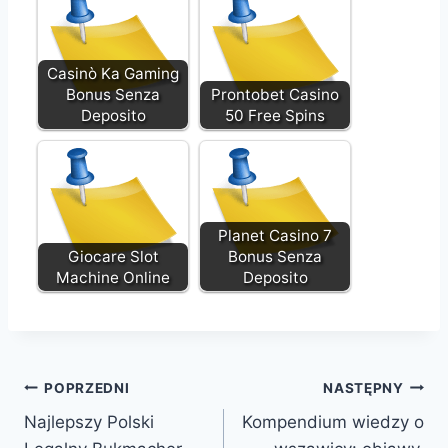
Casinò Ka Gaming
Bonus Senza
Prontobet Casino
Deposito
50 Free Spins
Planet Casino 7
Giocare Slot
Bonus Senza
Machine Online
Deposito
Nawigacja
POPRZEDNI
NASTĘPNY
Najlepszy Polski
Kompendium wiedzy o
wpisu