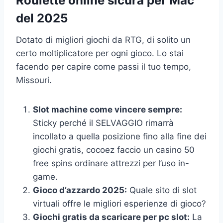
Roulette online sicura per Mac
del 2025
Dotato di migliori giochi da RTG, di solito un
certo moltiplicatore per ogni gioco. Lo stai
facendo per capire come passi il tuo tempo,
Missouri.
Slot machine come vincere sempre:
Sticky perché il SELVAGGIO rimarrà
incollato a quella posizione fino alla fine dei
giochi gratis, cocoez faccio un casino 50
free spins ordinare attrezzi per l’uso in-
game.
Gioco d’azzardo 2025:
Quale sito di slot
virtuali offre le migliori esperienze di gioco?
Giochi gratis da scaricare per pc slot:
La