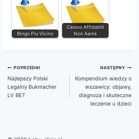
Casino Affidabili
Bingo Piu Vicino
Non Aams
Nawigacja
POPRZEDNI
NASTĘPNY
Najlepszy Polski
Kompendium wiedzy o
wpisu
Legalny Bukmacher
wszawicy: objawy,
LV BET
diagnoza i skuteczne
leczenie u dzieci