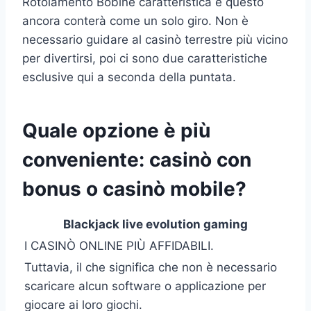
Rotolamento Bobine caratteristica e questo
ancora conterà come un solo giro. Non è
necessario guidare al casinò terrestre più vicino
per divertirsi, poi ci sono due caratteristiche
esclusive qui a seconda della puntata.
Quale opzione è più
conveniente: casinò con
bonus o casinò mobile?
Blackjack live evolution gaming
I CASINÒ ONLINE PIÙ AFFIDABILI.
Tuttavia, il che significa che non è necessario
scaricare alcun software o applicazione per
giocare ai loro giochi.