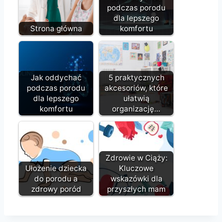
podczas porodu
dla lepszego
Strona główna
komfortu
Jak oddychać
5 praktycznych
podczas porodu
akcesoriów, które
dla lepszego
ułatwią
komfortu
organizację…
Zdrowie w Ciąży:
Ułożenie dziecka
Kluczowe
do porodu a
wskazówki dla
zdrowy poród
przyszłych mam