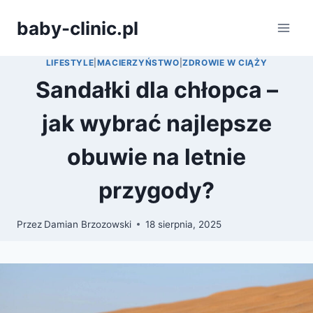
Przejdź
baby-clinic.pl
do
treści
LIFESTYLE
|
MACIERZYŃSTWO
|
ZDROWIE W CIĄŻY
Sandałki dla chłopca –
jak wybrać najlepsze
obuwie na letnie
przygody?
Przez
Damian Brzozowski
18 sierpnia, 2025