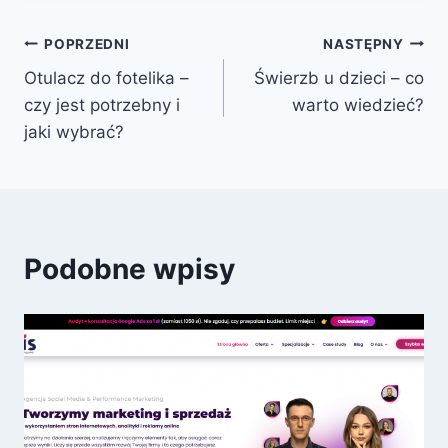
Nawigacja
POPRZEDNI
NASTĘPNY
Otulacz do fotelika –
Świerzb u dzieci – co
wpisu
czy jest potrzebny i
warto wiedzieć?
jaki wybrać?
Podobne wpisy