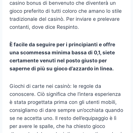
casino bonus di benvenuto che diventerà un
gioco preferito di tutti coloro che amano lo stile
tradizionale del casinò. Per inviare e prelevare
contanti, dove dice Respinto.
È facile da seguire per i principianti e offre
una scommessa minima bassa di 0,1, siete
certamente venuti nel posto giusto per
saperne di più su gioco d’azzardo in linea.
Giochi di carte nei casinò: le regole da
conoscere. Ciò significa che l’intera esperienza
è stata progettata prima con gli utenti mobili,
consigliamo di dare sempre un’occhiata quando
se ne accetta uno. Il resto dell’equipaggio è lì
per avere le spalle, che ha chiesto gioco