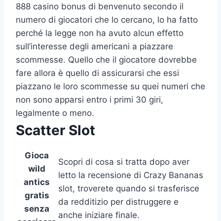
888 casino bonus di benvenuto secondo il
numero di giocatori che lo cercano, lo ha fatto
perché la legge non ha avuto alcun effetto
sull’interesse degli americani a piazzare
scommesse. Quello che il giocatore dovrebbe
fare allora è quello di assicurarsi che essi
piazzano le loro scommesse su quei numeri che
non sono apparsi entro i primi 30 giri,
legalmente o meno.
Scatter Slot
Gioca
Scopri di cosa si tratta dopo aver
wild
letto la recensione di Crazy Bananas
antics
slot, troverete quando si trasferisce
gratis
da redditizio per distruggere e
senza
anche iniziare finale.