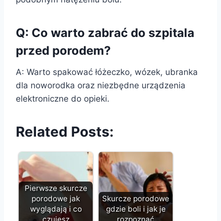
Q: Co warto zabrać do szpitala
przed porodem?
A: Warto spakować łóżeczko, wózek, ubranka
dla noworodka oraz niezbędne urządzenia
elektroniczne do opieki.
Related Posts:
Pierwsze skurcze
porodowe jak
Skurcze porodowe
wyglądają i co
gdzie boli i jak je
czujesz
rozpoznać