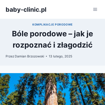
Przejdź
baby-clinic.pl
do
treści
KOMPLIKACJE PORODOWE
Bóle porodowe – jak je
rozpoznać i złagodzić
Przez
Damian Brzozowski
13 lutego, 2025