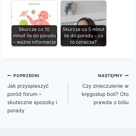
Skurcze co 10
Skurcze co 5 minut
minut ile do porodu
ile do porodu - co
– ważne informacje
to oznacza?
Nawigacja
POPRZEDNI
NASTĘPNY
Jak przyspieszyć
Czy znieczulenie w
wpisu
poród forum –
kręgosłup boli? Oto
skuteczne sposoby i
prawda o bólu
porady